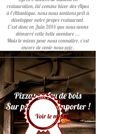
restauration, été comme hiver des Alpes
à l'Atlantique, nous nous sentions prêt à
développer notre propre restaurant.
C'est donc en Juin 2014 que nous avons
démarré cette belle aventure ...
Mais le mieux pour nous connaitre, c'est
encore de venir nous
voir
.
Pizzas au feu de bois
Sur place ou à emporter !
Voir le menu